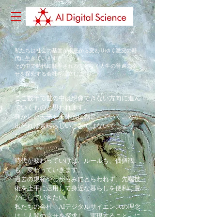
私たちは社会の基盤が根底から変わりゆく激変の時
代に生きています。
その中で時代に翻弄されることなく人生の普遍の幸
せを探究する会社を設立しました。
​ここ数年で世の中は想像できない方向に進ん
でいくものと思われます。
輝かしい未来を主体的に創造していくことが
出来れば素晴らしいことではないでしょう
か。
時代が変わっていけば、ルールも、価値観
も、変わっていきます。
過去の規範やしがらみにとらわれず、先端技
術を上手に活用して身近な暮らしを便利に豊
かにしていきたい。
​私たちの会社 AIデジタルサイエンスの理念
は「人間の幸せを探求し、実現すること」に