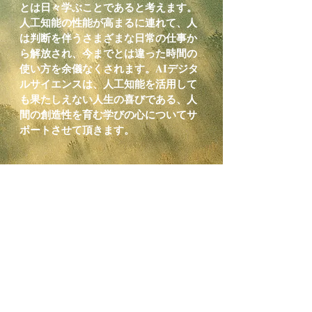
とは日々学ぶことであると考えます。
人工知能の性能が高まるに連れて、人
は判断を伴うさまざまな日常の仕事か
ら解放され、今までとは違った時間の
使い方を余儀なくされます。AIデジタ
ルサイエンスは、人工知能を活用して
も果たしえない人生の喜びである、人
間の創造性を育む学びの心についてサ
ポートさせて頂きます。
​東京都公安
委員会許可：古物商
許可番号：
第304431804277号
​名称 ：
AIデジタルサイエンス株式会社
古物営業法に基づく表記
© 2018 by AI Digital Science Corp. Proudly
created with
Wix.com