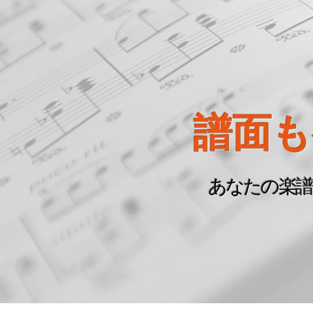
​譜面
あなたの楽譜