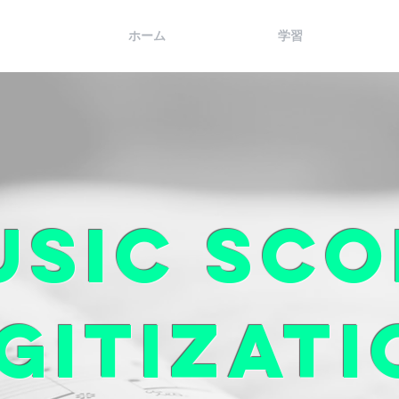
ホーム
学習
usic sco
gitizat